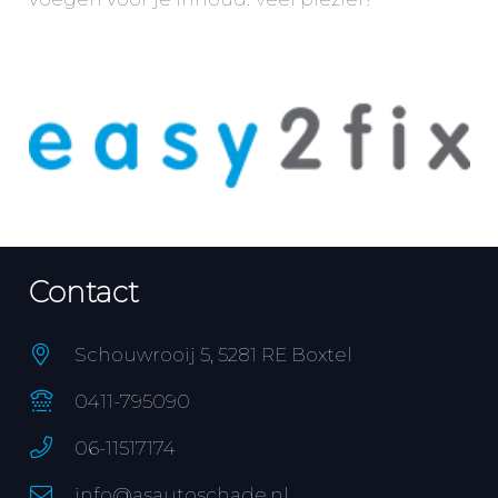
Contact
Schouwrooij 5, 5281 RE Boxtel
0411-795090
06-11517174
info@asautoschade.nl