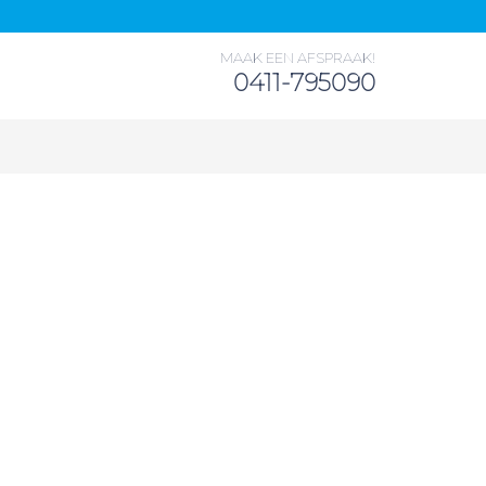
MAAK EEN AFSPRAAK!
0411-795090